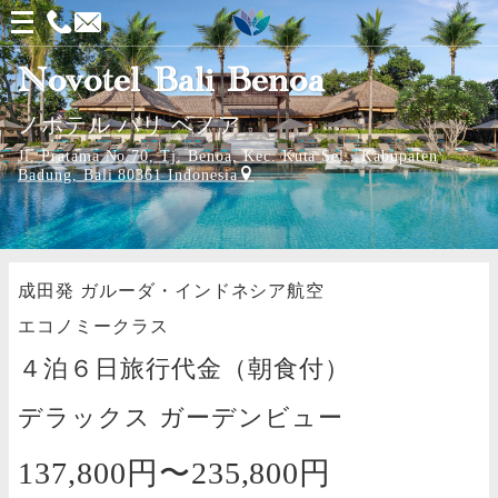
メ
ニ
Novotel Bali Benoa
ュ
ノボテル バリ ベノア
ー
Jl. Pratama No.70, Tj. Benoa, Kec. Kuta Sel., Kabupaten
を
Badung, Bali 80361 Indonesia
開
く
成田発
ガルーダ・インドネシア航空
エコノミークラス
４泊６日旅行代金（朝食付）
デラックス ガーデンビュー
137,800円〜
235,800円