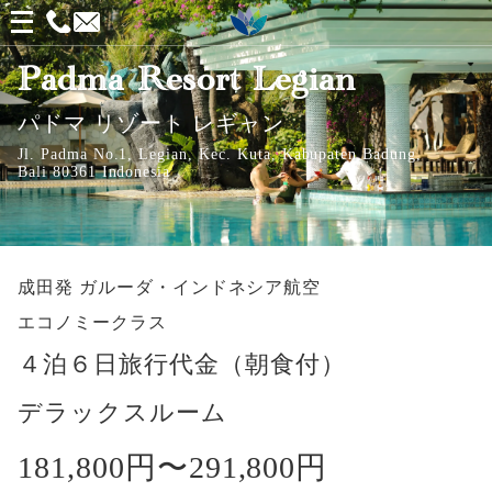
メ
ニ
Padma Resort Legian
ュ
パドマ リゾート レギャン
ー
Jl. Padma No.1, Legian, Kec. Kuta, Kabupaten Badung,
を
Bali 80361 Indonesia
開
く
成田発
ガルーダ・インドネシア航空
エコノミークラス
４泊６日旅行代金（朝食付）
デラックスルーム
181,800円〜
291,800円