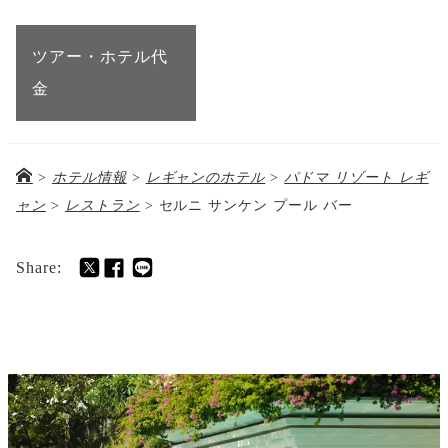
ツアー・ホテル代
金
>
ホテル情報
>
レギャンのホテル
>
パドマ リゾート レギ
ャン
>
レストラン
>
セルニ サンケン プール バー
Share: