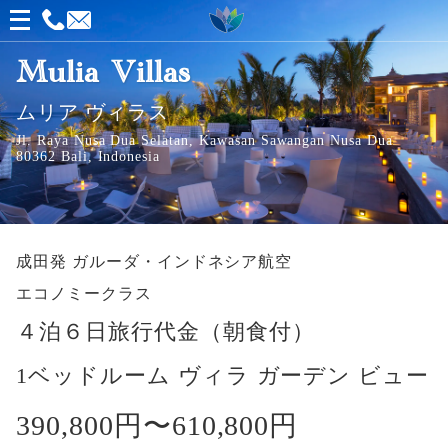
メ
ニ
Mulia Villas
ュ
ムリア ヴィラス
ー
Jl. Raya Nusa Dua Selatan, Kawasan Sawangan Nusa Dua
を
80362 Bali, Indonesia
開
く
成田発
ガルーダ・インドネシア航空
エコノミークラス
４泊６日旅行代金（朝食付）
1ベッドルーム ヴィラ ガーデン ビュー
390,800円〜
610,800円