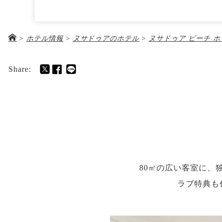
ヌサドゥア ビーチ ホテル＆スパ
03-5288-5672
Kawasan Pariwisata Nusa Dua Lot. North 4, Jl. Nusa Dua, 
Badung Regency, Bali 80363 Indonesia
>
ホテル情報
>
ヌサドゥアのホテル
>
ヌサドゥア ビーチ 
ホテル＆ツアー代金
お
Share:
80㎡の広い客室に、
ラブ特典も