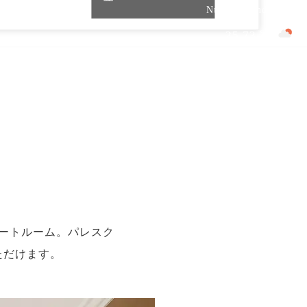
Nusa Dua Indonesia
25.73 ℃
ツアー
エリア情報
航空券情報
イートルーム。パレスク
ただけます。