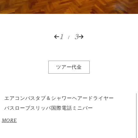
1
3
/
ツアー代金
エアコン
バスタブ＆シャワー
ヘアードライヤー
バスローブ
スリッパ
国際電話
ミニバー
MORE