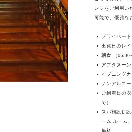
ンジをご利用い
可能で、優雅な
プライベート
出発日のレイト
朝食 （06:30~
アフタヌーンティ
イブニングカクテ
ノンアルコール飲
ご到着日の衣
で）
スパ施設併設
ーム ルーム
無料