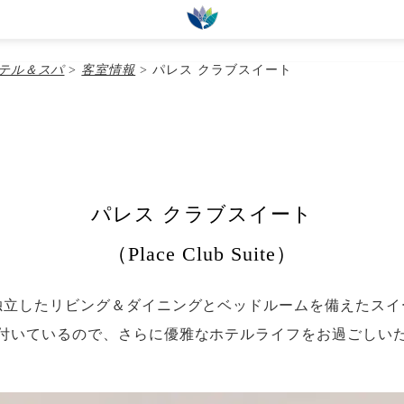
Benoa, South Kuta,
ホテル＆スパ
>
客室情報
>
パレス クラブスイート
すすめプラン
ランドパック
キャンペーン情報
オプショナル
パレス クラブスイート
（Place Club Suite）
独立したリビング＆ダイニングとベッドルームを備えたス
付いているので、さらに優雅なホテルライフをお過ごしい