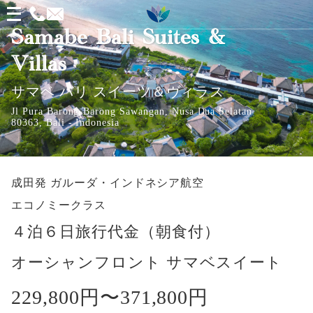
メ
ニ
Samabe Bali Suites &
ュ
Villas
ー
サマベ バリ スイーツ＆ヴィラス
を
Jl Pura Barong-Barong Sawangan, Nusa Dua Selatan
開
80363, Bali - Indonesia
く
成田発
ガルーダ・インドネシア航空
エコノミークラス
４泊６日旅行代金（朝食付）
オーシャンフロント サマベスイート
229,800円〜
371,800円