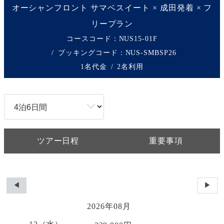
オーシャンフロント サマベスイート × 成田発着 × フ
リープラン
コースコード：NUS15-01F
ブッキングコード：
NUS-SMBSP26
1名代金
2名利用
ツアー日程
重要事項
◀
▶
2026年08月