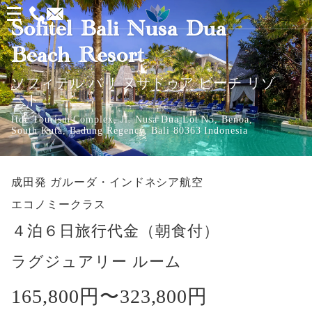
メ
Sofitel Bali Nusa Dua
ニ
Beach Resort
ュ
ー
ソフィテル バリ ヌサドゥア ビーチ リゾ
ート
を
Itdc Tourism Complex, Jl. Nusa Dua Lot N5, Benoa,
開
South Kuta, Badung Regency, Bali 80363 Indonesia
く
成田発
ガルーダ・インドネシア航空
エコノミークラス
４泊６日旅行代金（朝食付）
ラグジュアリー ルーム
165,800円〜
323,800円