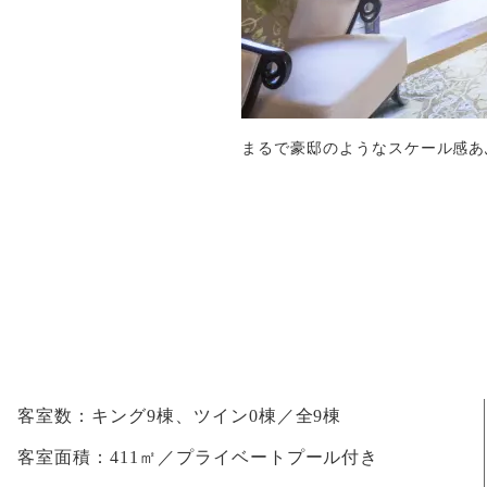
まるで豪邸のようなスケール感あ
客室数：
キング9棟、ツイン0棟／全9棟
客室面積：
411㎡／プライベートプール付き