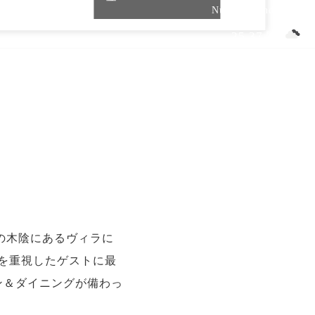
Nusa Dua Indonesia
25.37 ℃
ツアー
エリア情報
航空券情報
の木陰にあるヴィラに
を重視したゲストに最
ン＆ダイニングが備わっ