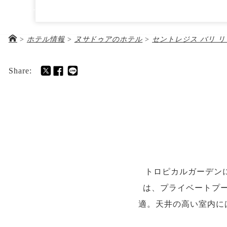
セントレジス バリ リゾート
03-5288-5672
Kawasan Pariwisata, Nusa Dua, Lot S6, PO Box 44, Nusa D
Indonesia
>
ホテル情報
>
ヌサドゥアのホテル
>
セントレジス バリ 
ホテル＆ツアー代金
お
Share:
トロピカルガーデン
は、プライベートプ
適。天井の高い室内に