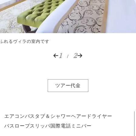
ふれるヴィラの室内です
1
2
/
ツアー代金
エアコン
バスタブ＆シャワー
ヘアードライヤー
バスローブ
スリッパ
国際電話
ミニバー