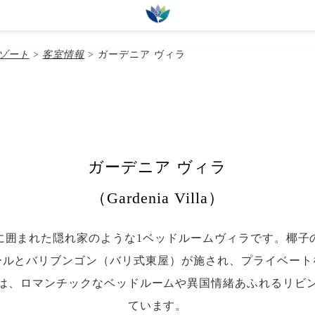
ua Bali, Bali 80363
リゾート
>
客室情報
>
ガーデニア ヴィラ
すすめプラン
ランドパック
キャンペーン情報
オプショナル
ガーデニア ヴィラ
（Gardenia Villa）
に囲まれた隠れ家のような1ベッドルームヴィラです。椰子
ールとバリブンゴン（バリ式東屋）が施され、プライベート
は、ロマンチックなベッドルームや異国情緒あふれるリビ
ています。