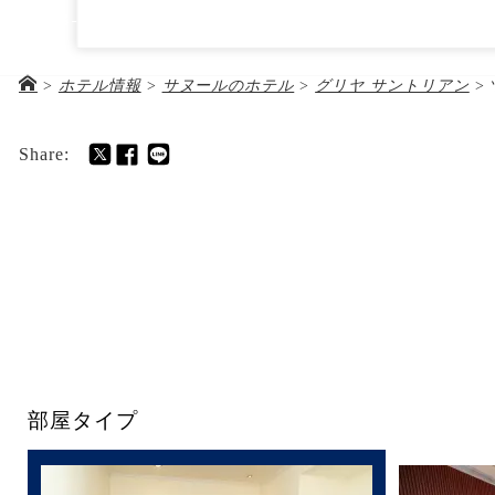
グリヤ サントリアン
03-5288-5672
Jl. Danau Tamblingan No.47, Sanur, Denpasar Selatan, Kot
Indonesia
>
ホテル情報
>
サヌールのホテル
>
グリヤ サントリアン
>
ホテル＆ツアー代金
お
Share:
部屋タイプ