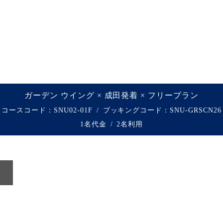
ガーデン ウイング × 成田発着 × フリープラン
コースコード：SNU02-01F
ブッキングコード：
SNU-GRSCN26
1名代金
2名利用
項