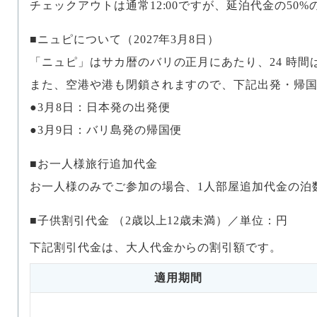
チェックアウトは通常12:00ですが、延泊代金の50%の
ニュピについて（2027年3月8日）
「ニュピ」はサカ暦のバリの正月にあたり、24 時
また、空港や港も閉鎖されますので、下記出発・帰
●3月8日：日本発の出発便
●3月9日：バリ島発の帰国便
お一人様旅行追加代金
お一人様のみでご参加の場合、1人部屋追加代金の泊数
子供割引代金 （2歳以上12歳未満）／単位：円
下記割引代金は、大人代金からの割引額です。
適用期間