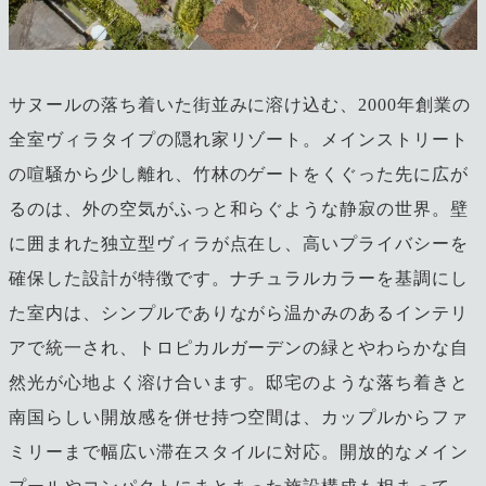
サヌールの落ち着いた街並みに溶け込む、2000年創業の
全室ヴィラタイプの隠れ家リゾート。メインストリート
の喧騒から少し離れ、竹林のゲートをくぐった先に広が
るのは、外の空気がふっと和らぐような静寂の世界。壁
に囲まれた独立型ヴィラが点在し、高いプライバシーを
確保した設計が特徴です。ナチュラルカラーを基調にし
た室内は、シンプルでありながら温かみのあるインテリ
アで統一され、トロピカルガーデンの緑とやわらかな自
然光が心地よく溶け合います。邸宅のような落ち着きと
南国らしい開放感を併せ持つ空間は、カップルからファ
ミリーまで幅広い滞在スタイルに対応。開放的なメイン