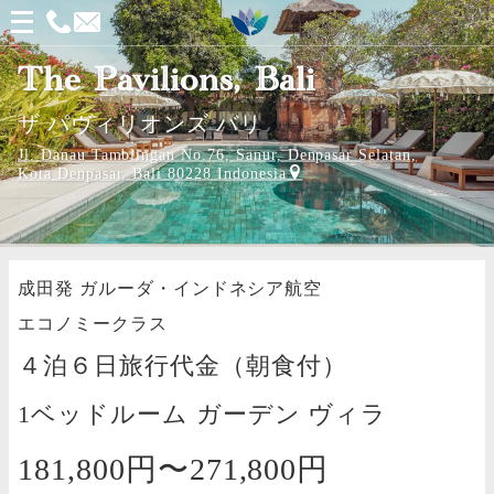
メ
ニ
The Pavilions, Bali
ュ
ザ パヴィリオンズ バリ
ー
Jl. Danau Tamblingan No.76, Sanur, Denpasar Selatan,
を
Kota Denpasar, Bali 80228 Indonesia
開
く
成田発
ガルーダ・インドネシア航空
エコノミークラス
４泊６日旅行代金（朝食付）
1ベッドルーム ガーデン ヴィラ
181,800円〜
271,800円