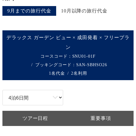
9月までの旅行代金
10月以降の旅行代金
デラックス ガーデン ビュー × 成田発着 × フリープラ
ン
コースコード：SNU01-01F
ブッキングコード：
SAN-SBHSO26
1名代金
2名利用
ツアー日程
重要事項