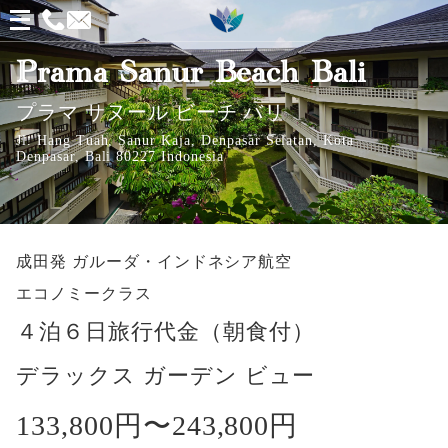
メ
ニ
Prama Sanur Beach Bali
ュ
プラマ サヌール ビーチ バリ
ー
Jl. Hang Tuah, Sanur Kaja, Denpasar Selatan, Kota
を
Denpasar, Bali 80227 Indonesia
開
く
成田発
ガルーダ・インドネシア航空
エコノミークラス
４泊６日旅行代金（朝食付）
デラックス ガーデン ビュー
133,800円〜
243,800円