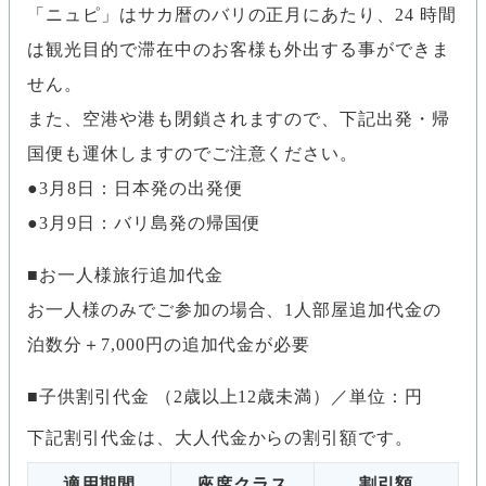
「ニュピ」はサカ暦のバリの正月にあたり、24 時間
は観光目的で滞在中のお客様も外出する事ができま
せん。
また、空港や港も閉鎖されますので、下記出発・帰
国便も運休しますのでご注意ください。
●3月8日：日本発の出発便
●3月9日：バリ島発の帰国便
お一人様旅行追加代金
お一人様のみでご参加の場合、1人部屋追加代金の
泊数分＋7,000円の追加代金が必要
子供割引代金 （2歳以上12歳未満）／単位：円
下記割引代金は、大人代金からの割引額です。
適用期間
座席クラス
割引額