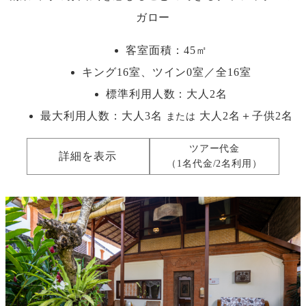
ガロー
客室面積：45㎡
キング16室、ツイン0室／全16室
標準利用人数：
大人2名
最大利用人数：
大人3名
大人2名＋子供2名
または
ツアー代金
詳細を表示
（1名代金/2名利用）