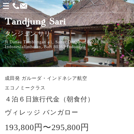
メ
ニ
Tandjung Sari
ュ
タンジュン サリ
ー
Jl Danau Tamblingan 41, Sanur,Denpasar 80228 Bali
を
IndonesiaJimbaran, Bali 80361 Indonesia
開
く
成田発
ガルーダ・インドネシア航空
エコノミークラス
４泊６日旅行代金（朝食付）
ヴィレッジ バンガロー
193,800円〜
295,800円