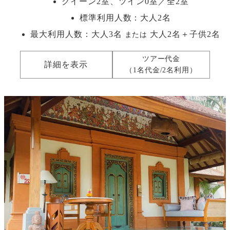
クイーン2室、ツイン0室／全2室
標準利用人数：
大人2名
最大利用人数：
大人3名
大人2名＋子供2名
または
ツアー代金
詳細を表示
（1名代金/2名利用）