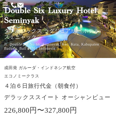
メ
Double Six Luxury Hotel
ニ
Seminyak
ュ
ー
ダブルシックス ラグジュアリー ホテル
スミニャック
を
Jl. Double Six No.66, Seminyak, Kec. Kuta, Kabupaten
開
Badung, Bali 80361 Indonesia
く
成田発
ガルーダ・インドネシア航空
エコノミークラス
４泊６日旅行代金（朝食付）
デラックススイート オーシャンビュー
226,800円〜
327,800円