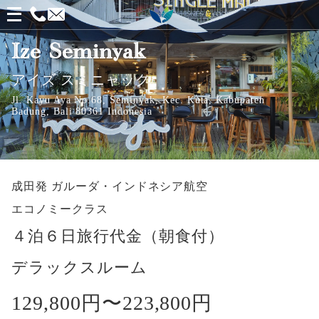
メ
ニ
Ize Seminyak
ュ
アイズ スミニャック
ー
Jl. Kayu Aya No.68, Seminyak, Kec. Kuta, Kabupaten
を
Badung, Bali 80361 Indonesia
開
く
成田発
ガルーダ・インドネシア航空
エコノミークラス
４泊６日旅行代金（朝食付）
デラックスルーム
129,800円〜
223,800円