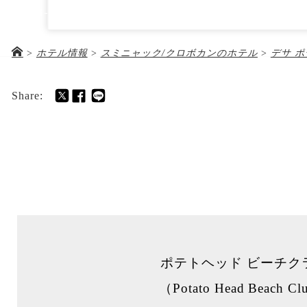
デサ ポテト ヘッド バリ
03-5288-5672
Jl. Petitenget No.51B, Seminyak, Bali 8036
>
ホテル情報
>
スミニャック/クロボカンのホテル
>
デサ ポ
ホテル＆ツアー代金
お
Share:
ポテトヘッド ビーチク
（Potato Head Beach C