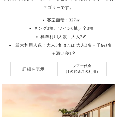
テゴリーです。
客室面積：327㎡
キング3棟、ツイン0棟／全3棟
標準利用人数：
大人2名
最大利用人数：
大人3名
大人2名＋子供1名
または
＋添い寝1名
ツアー代金
詳細を表示
（1名代金/2名利用）