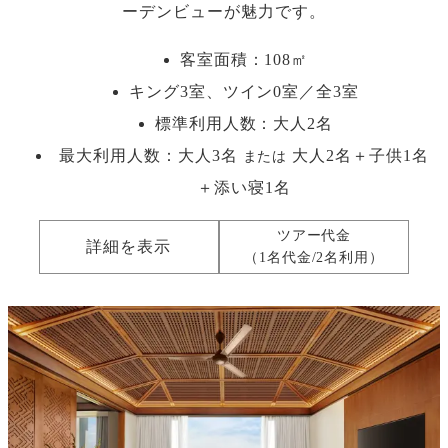
ーデンビューが魅力です。
客室面積：108㎡
キング3室、ツイン0室／全3室
標準利用人数：
大人2名
最大利用人数：
大人3名
大人2名＋子供1名
または
＋添い寝1名
ツアー代金
詳細を表示
（1名代金/2名利用）