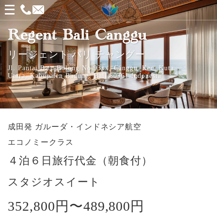
メ
ニ
Regent Bali Canggu
ュ
リージェント バリ チャングー
ー
Jl. Pantai Batu Bolong No.93xx, Canggu, Kec. Kuta
を
Utara, Kabupaten Badung, Bali 80361 Indonesia
開
く
成田発
ガルーダ・インドネシア航空
エコノミークラス
４泊６日旅行代金（朝食付）
スタジオスイート
352,800円〜
489,800円