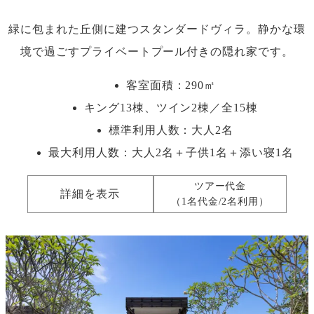
緑に包まれた丘側に建つスタンダードヴィラ。静かな環
境で過ごすプライベートプール付きの隠れ家です。
客室面積：290㎡
キング13棟、ツイン2棟／全15棟
標準利用人数：
大人2名
最大利用人数：
大人2名＋子供1名＋添い寝1名
ツアー代金
詳細を表示
（1名代金/2名利用）