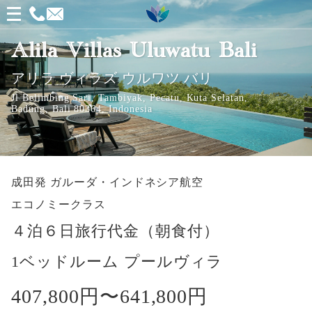
メ
ニ
Alila Villas Uluwatu Bali
ュ
アリラ ヴィラズ ウルワツ バリ
ー
Jl Belimbing Sari, Tambiyak, Pecatu, Kuta Selatan,
を
Badung, Bali 80364, Indonesia
開
く
成田発
ガルーダ・インドネシア航空
エコノミークラス
４泊６日旅行代金（朝食付）
1ベッドルーム プールヴィラ
407,800円〜
641,800円