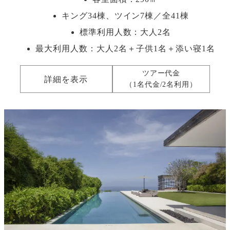
キング34棟、ツイン7棟／全41棟
標準利用人数：
大人2名
最大利用人数：
大人2名＋子供1名＋添い寝1名
ツアー代金
詳細を表示
（1名代金/2名利用）