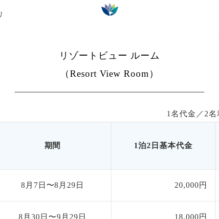
Bali
リ
ナ バリ
すすめプラン
ランドパック
キャンペーン情報
オプショナル
リゾートビュー ルーム
（Resort View Room）
1名代金／
2
名
期間
1泊2日基本代金
8月7日〜8月29日
20,000円
8月30日〜9月29日
18,000円