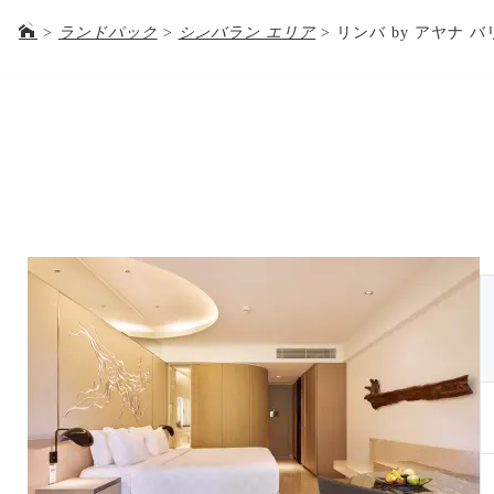
RIMBA by AYANA 
03-5288-5672
>
ランドパック
>
ジンバラン エリア
>
リンバ by アヤナ バ
ランドパック / リンバ by アヤ
ホテル＆ツアー代金
お