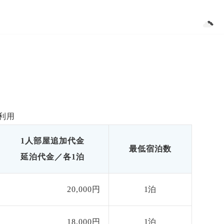
Jimbaran Indonesia
29.44 ℃
ツアー
エリア情報
航空券情報
利用
1人部屋追加代金
最低宿泊数
延泊代金／各1泊
20,000円
1泊
18,000円
1泊