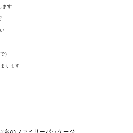
します
ぞ
い
で)
始まります
供2名のファミリーパッケージ