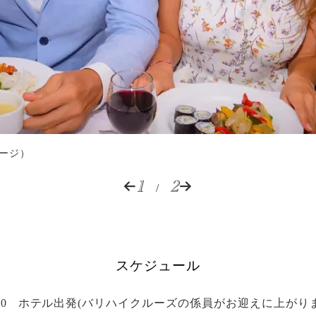
ージ）
1
2
/
スケジュール
30
ホテル出発(バリハイクルーズの係員がお迎えに上がりま