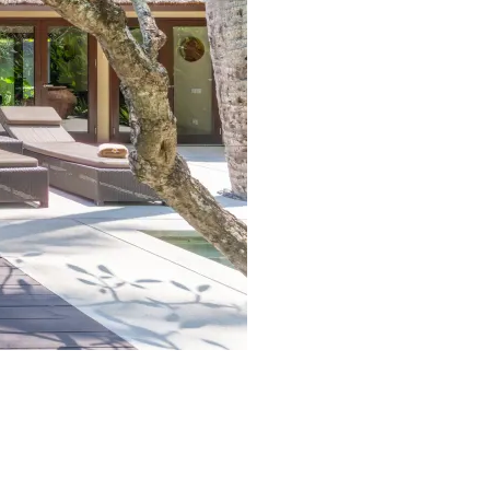
ベッドタイプはキングまたはハ