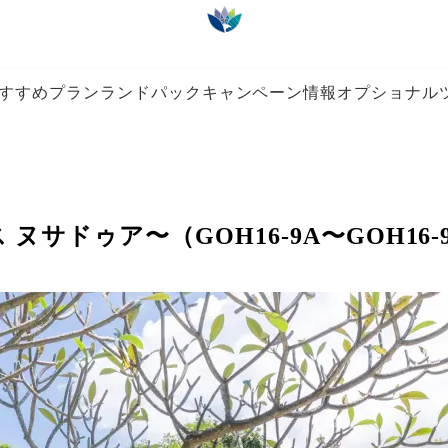
すすめプラン
ランドパック
キャンペーン情報
オプショナル
ドゥア〜（GOH16-9A〜GOH16-