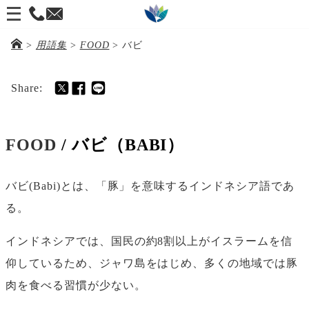
メ
ニ
>
用語集
>
FOOD
>
バビ
ュ
ー
Share:
を
開
FOOD
/ バビ（BABI）
く
バビ(Babi)とは、「豚」を意味するインドネシア語であ
る。
インドネシアでは、国民の約8割以上がイスラームを信
仰しているため、ジャワ島をはじめ、多くの地域では豚
肉を食べる習慣が少ない。