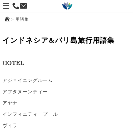
メ
ニ
>
用語集
ュ
ー
インドネシア&バリ島旅行用語集
を
開
く
HOTEL
アジョイニングルーム
アフタヌーンティー
アヤナ
インフィニティープール
ヴィラ