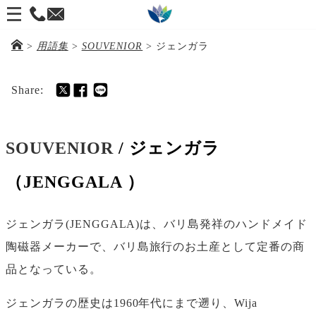
メ
ニ
>
用語集
>
SOUVENIOR
>
ジェンガラ
ュ
ー
Share:
を
開
SOUVENIOR
/ ジェンガラ
く
（JENGGALA ）
ジェンガラ(JENGGALA)は、バリ島発祥のハンドメイド
陶磁器メーカーで、バリ島旅行のお土産として定番の商
品となっている。
ジェンガラの歴史は1960年代にまで遡り、Wija