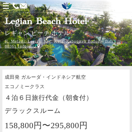
メ
ニ
Legian Beach Hotel
ュ
レギャン ビーチ ホテル
ー
Jl. Melasti, Legian, Kec. Kuta, Kabupaten Badung, Bali
を
80361 Indonesia
開
く
成田発
ガルーダ・インドネシア航空
エコノミークラス
４泊６日旅行代金（朝食付）
デラックスルーム
158,800円〜
295,800円