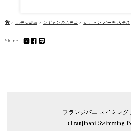
レギャン ビーチ ホテル
03-5288-5672
Jl. Melasti, Legian, Kec. Kuta, Kabupaten Badung, B
>
ホテル情報
>
レギャンのホテル
>
レギャン ビーチ ホテル
ホテル＆ツアー代金
お
Share:
フランジパニ スイミング
（Franjipani Swimming 