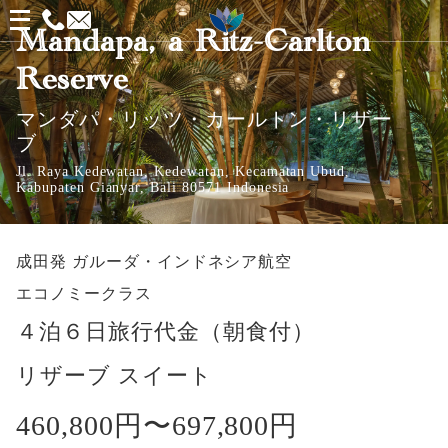
メ
Mandapa, a Ritz-Carlton
ニ
Reserve
ュ
ー
マンダパ・リッツ・カールトン・リザー
ブ
を
Jl. Raya Kedewatan, Kedewatan, Kecamatan Ubud,
開
Kabupaten Gianyar, Bali 80571 Indonesia
く
成田発
ガルーダ・インドネシア航空
エコノミークラス
４泊６日旅行代金（朝食付）
リザーブ スイート
460,800円〜
697,800円